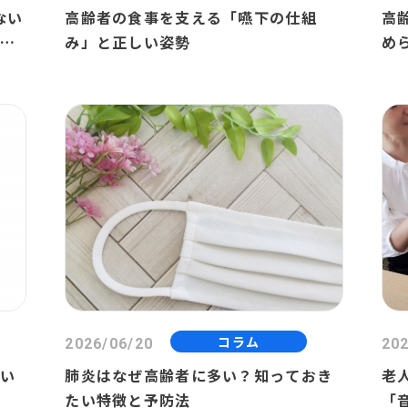
ない
高齢者の食事を支える「嚥下の仕組
高
が成
み」と正しい姿勢
め
コラム
2026/06/20
202
違い
肺炎はなぜ高齢者に多い？知っておき
老
る
たい特徴と予防法
「