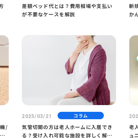
方
差額ベッド代とは？費用相場や支払い
新
が不要なケースを解説
かん
コラム
2025/03/21
202
機/
気管切開の方は老人ホームに入居でき
老
利用
る？受け入れ可能な施設を詳しく解説
ュ