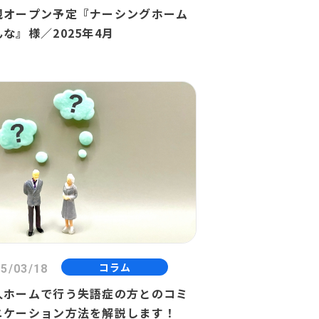
規オープン予定『ナーシングホーム
な』様／2025年4月
コラム
5/03/18
人ホームで行う失語症の方とのコミ
ニケーション方法を解説します！