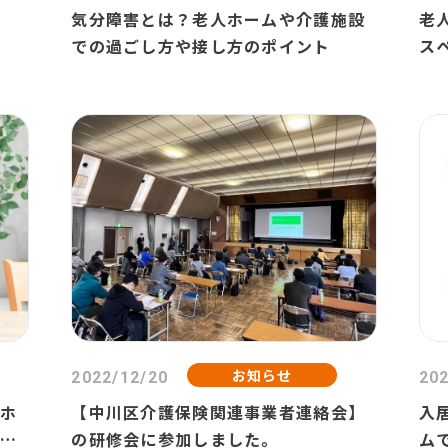
気分障害とは？老人ホームや介護施設
老
での過ごし方や接し方のポイント
ス
お知らせ
2022/12/20
202
人ホ
【中川区介護保険関連事業者連絡会】
入
と対
の研修会に参加しました。
ム