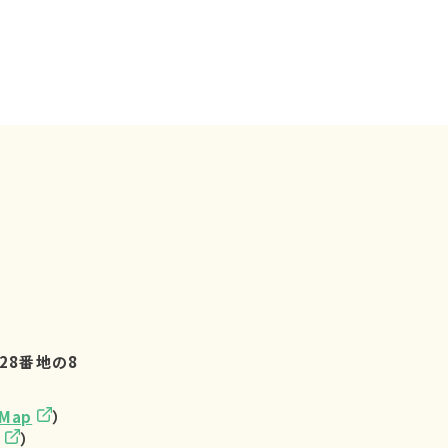
28番地の8
eMap
）
）