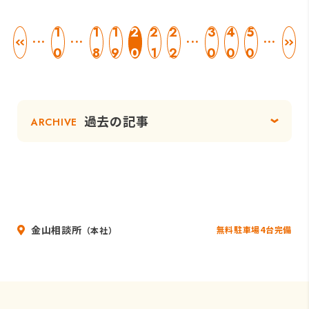
1
1
1
2
2
2
3
4
5
...
...
...
...
0
8
9
0
1
2
0
0
0
過去の記事
ARCHIVE
金山相談所
無料駐車場4台完備
（本社）