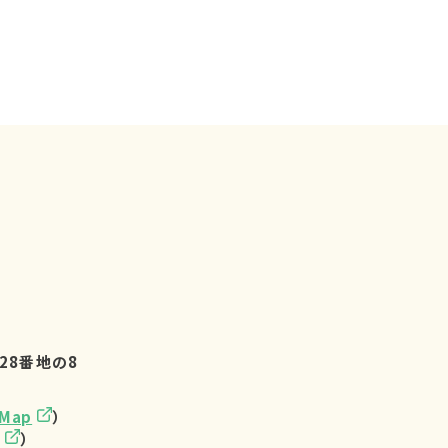
28番地の8
eMap
）
）