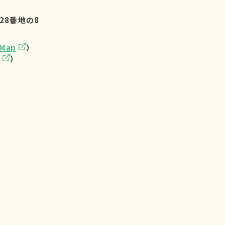
28番地の8
eMap
）
）