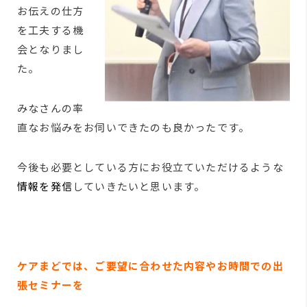
お伝えの
仕方
を工
夫する機
会となり
まし
た。
みなさん
の率
直な
お悩みを
お伺いで
きたのも
良かった
です。
今後も必要としている方にお役立ていただけるような
情報を発信
していきたいと思います。
ケアまどでは、ご要望に合わせた内容やお時間での出
張セミナーを