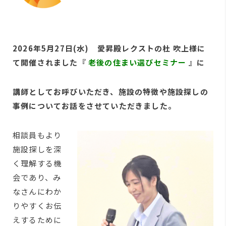
2026年5月27日(水) 愛昇殿レクストの杜 吹上様に
て開催されました『
老後の住まい選びセミナー
』に
講師としてお呼びいただき、
施設の特
徴や施設
探しの
事
例につい
てお話をさせていただきました。
相談員も
より
施設
探しを深
く理解す
る機
会で
あり、み
なさん
にわか
り
やすくお
伝
えする
ために