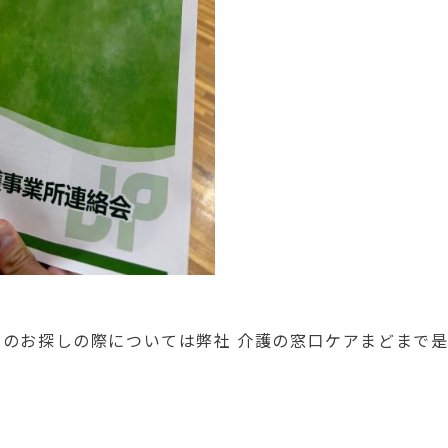
ムのお探
しの際に
ついては弊社 介
護の窓口
ケアまど
まで