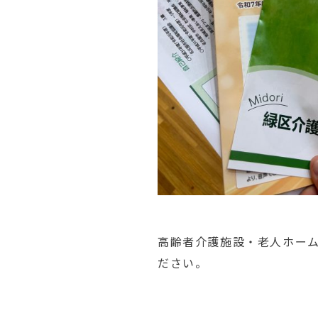
高齢者介
護施設・
老人ホー
だ
さい。