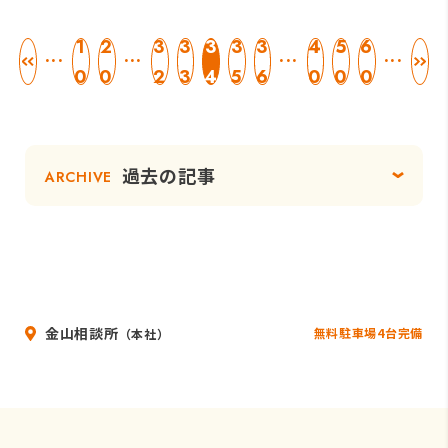
1
2
3
3
3
3
3
4
5
6
...
...
...
...
0
0
2
3
4
5
6
0
0
0
過去の記事
ARCHIVE
金山相談所
無料駐車場4台完備
（本社）