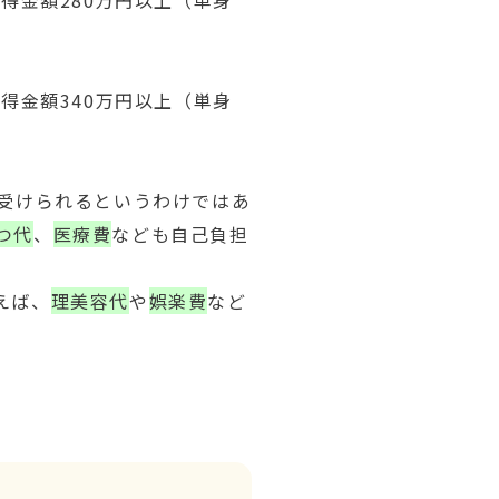
得金額280万円以上（単身
得金額340万円以上（単身
で受けられるというわけではあ
つ代
、
医療費
なども自己負担
えば、
理美容代
や
娯楽費
など