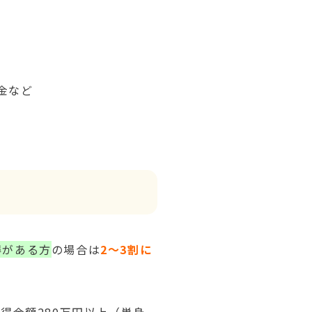
金など
得がある方
の場合は
2～3割に