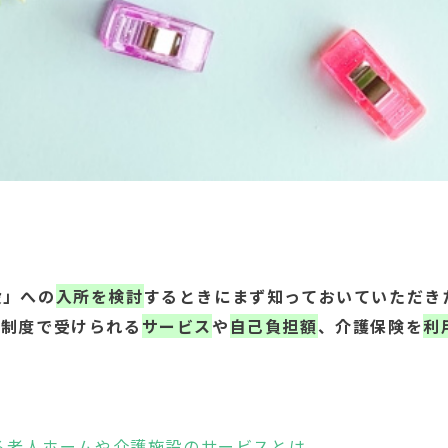
設」への
入所を検討
するときにまず知っておいていただき
険制度で受けられる
サービス
や
自己負担額
、介護保険を
利
れる老人ホームや介護施設のサービスとは