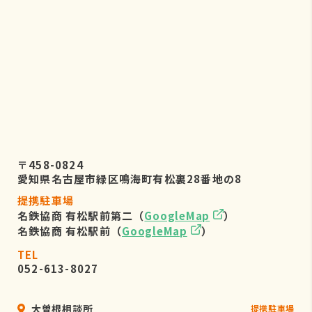
〒458-0824
愛知県名古屋市緑区鳴海町有松裏28番地の8
提携駐車場
名鉄協商 有松駅前第二（
GoogleMap
）
名鉄協商 有松駅前（
GoogleMap
）
TEL
052-613-8027
大曽根相談所
提携駐車場