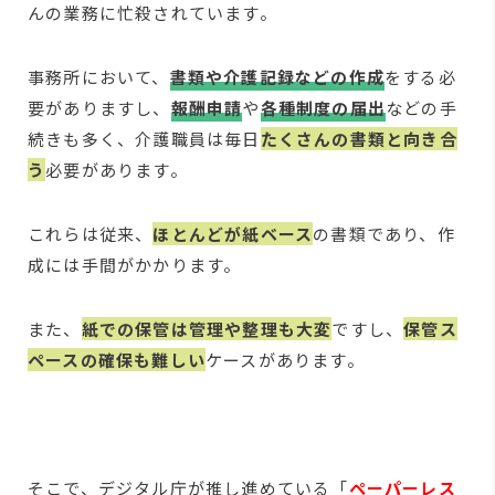
んの業務に忙殺されています。
事務所において、
書類や
介護記録などの作成
をする必
要がありますし、
報酬申請
や
各種制度の届出
などの手
続きも多く、介護職員は毎日
たくさんの書類と向き合
う
必要があります。
これらは従来、
ほとんどが紙ベース
の書類であり、作
成には手間がかかります。
また、
紙での保管は管理や整理も大変
ですし、
保管ス
ペースの確保も難しい
ケースがあります。
そこで、デジタル庁が推し進めている「
ペーパーレス