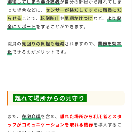
徘徊してしまう要介護者
が自分の部屋から離れてしま
った場合などに、
センサーが検知してすぐに職員に知
らせる
ことで、
転倒防止
や
早期かけつけ
など、
より安
全にサポート
をすることができます。
職員の
見回りの負担も軽減
されますので、
業務を効率
化
できるのがメリットです。
離れて場所からの見守り
また、
在宅介護
を含め、
離れた場所から利用者とスタ
ッフがコミュニケーションを取れる機器
を導入するこ