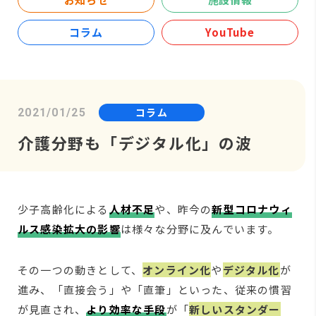
コラム
YouTube
コラム
2021/01/25
介護分野も「デジタル化」の波
少子高齢化による
人材不足
や、昨今の
新型コロナウィ
ルス感染拡大の影響
は様々な分野に及んでいます。
その一つの動きとして、
オンライン化
や
デジタル化
が
進み、「直接会う」や「直筆」といった、従来の慣習
が見直され、
より効率な手段
が「
新しいスタンダー