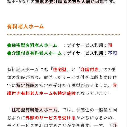
護4～5などの
重度の要介護者の方も入居が可能
です。
有料老人ホーム
●住宅型有料老人ホーム
：デイサービス利用：
可
●介護付き有料老人ホーム
：デイサービス利用：
不可
有料老人ホームにも「
住宅型
」と「
介護付き
」の2種
類の施設があり、前述したサービス付き高齢者向け住
宅に
特定施設
の指定を受けた介護型があるように、
介
護付き有料老人ホームも特定施設
となっています。
「
住宅型有料老人ホーム
」では、サ高住の一般型と同
じように
外部のサービスを受ける
かたちになるため、
デイサービスを利用することができます。一方、「
介