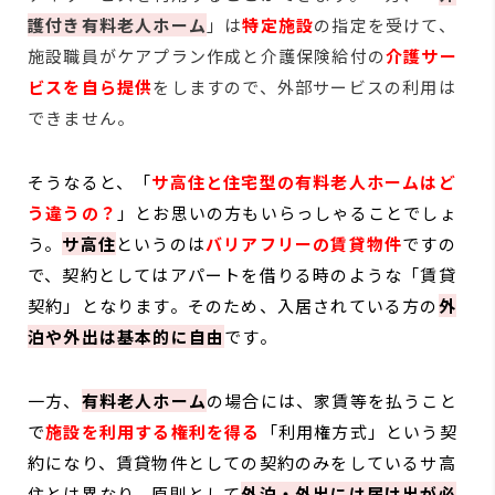
護付き有料老人ホーム
」は
特定施設
の指定を受けて、
施設職員がケアプラン作成と介護保険給付の
介護サー
ビスを自ら提供
をしますので、外部サービスの利用は
できません。
そうなると、「
サ高住と住宅型の有料老人ホームはど
う違うの？
」とお思いの方もいらっしゃることでしょ
う。
サ高住
というのは
バリアフリーの賃貸物件
ですの
で、契約としてはアパートを借りる時のような「賃貸
契約」となります。そのため、入居されている方の
外
泊や外出は基本的に自由
です。
一方、
有料老人ホーム
の場合には、家賃等を払うこと
で
施設を利用する権利を得る
「利用権方式」という契
約になり、賃貸物件としての契約のみをしているサ高
住とは異なり、原則として
外泊・外出には届け出が必