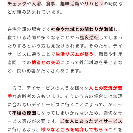
チェック
や
入浴
、
食事
、
趣味活動
や
リハビリ
の時間な
どが組み込まれています。
在宅介護の場合です
社会や地域との関わりが激減
し、
寝ている時間が多くなることから
昼夜逆転
してしまっ
たりするという方も見受けられます。そのため、デイ
サービスに通うことで
生活リズムが整う
、職員や利用
者同士での
他者との交流
によって外部刺激を受けるな
ど、良い影響がたくさんあります。
一方で、デイサービスのような様々な
人との交流が苦
手
な高齢者の方もいます。そういう方の場合には無理
に合わないデイサービスに行くことによって、かえっ
て
不穏の原因
になってしまいかねないため、適切なサ
ービス選びが必要です。
ご本人にあったデイサービス
に行けるよう、
様々なところを紹介してもらう
ことを