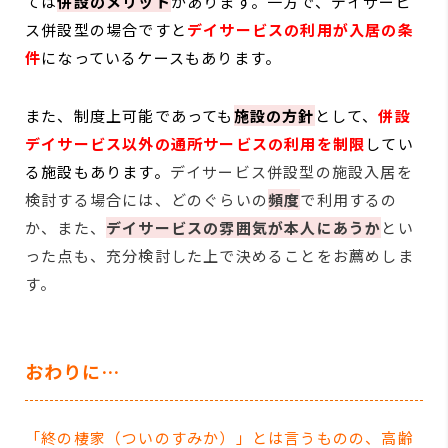
ては
併設のメリット
があります。一方で、デイサービ
ス併設型の場合ですと
デイサービスの利用が入居の条
件
になっているケースもあります。
また、制度上可能であっても
施設の方針
として、
併設
デイサービス以外の通所サービスの利用を制限
してい
る施設もあります。
デイサービス併設型の施設入居を
検討する場合には、どのぐらいの
頻度
で利用するの
か、また、
デイサービスの雰囲気が本人にあうか
とい
った点も、充分検討した上で決めることをお薦めしま
す。
おわりに…
「終の棲家（ついのすみか）」とは言うものの、高齢