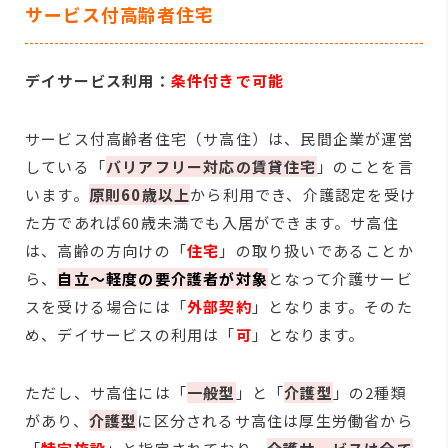
サービス付高齢者住宅
デイサービス利用：
条件付きで可能
サービス付高齢者住宅（サ高住）は、民間企業が運営
している「
バリアフリー対応の賃貸住宅
」のことを言
います。
原則60歳以上
から利用でき、介護認定を受け
た方であれば60歳未満でも入居ができます。サ高住
は、高齢の方向けの「
住宅
」の取り扱いであることか
ら、
自立～軽度の要介護者が対象
となって介護サービ
スを受ける場合には「
外部契約
」となります。そのた
め、デイサービスの利用は「
可
」となります。
ただし、サ高住には「
一般型
」と「
介護型
」の2種類
があり、
介護型
に区分されるサ高住は厚生労働省から