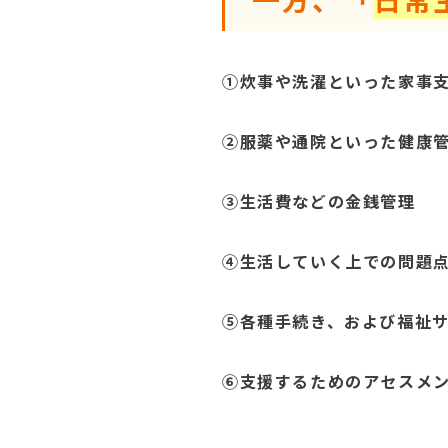
①炊事や洗濯といった家事
②服薬や通院といった健康
③生活費などの金銭管理
④生活していく上での問題
⑤各種手続き、および福祉
⑥支援するためのアセスメ