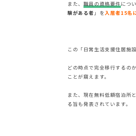
また、
職員の資格要件
につ
験がある者
」を
入居者15名
この「日常生活支援住居施
どの時点で完全移行するの
ことが窺えます。
また、現在無料低額宿泊所
る旨も発表されています。