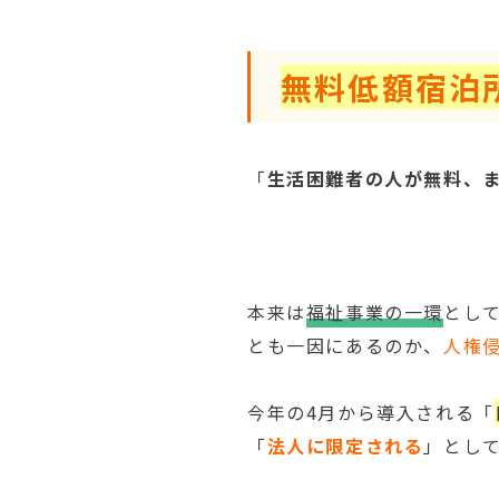
無料低額宿泊
「
生活困難者の人が無料、
本来は
福祉事業の一環
とし
とも一因にあるのか、
人権
今年の4月から導入される「
「
法人に限定される
」とし