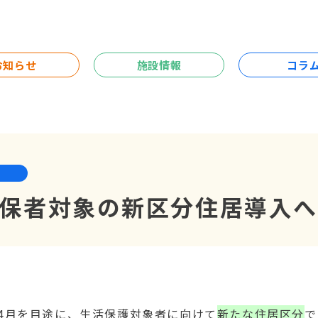
お知らせ
施設情報
コラ
生保者対象の新区分住居導入へ
年4月を目途に、
生活保護対象者
に向けて
新たな住居区分
で