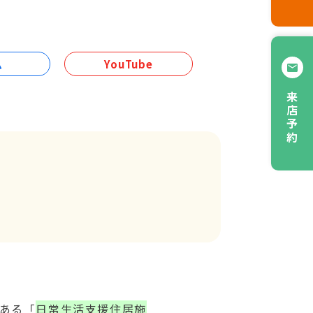
ム
YouTube
来店予約
ある「
日常生活支援住居施