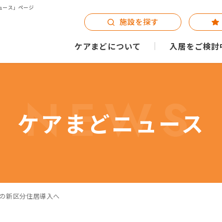
ュース」ページ
施設を探す
ケアまどについて
入居をご検討
NEWS
ケアまどニュース
象の新区分住居導入へ