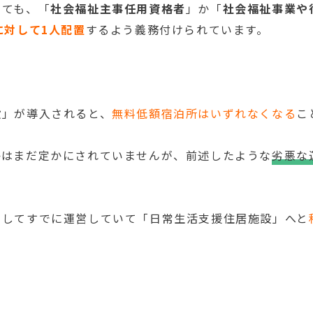
いても、「
社会福祉主事任用資格者
」か「
社会福祉事業や
に対して1人配置
するよう義務付けられています。
設」が導入されると、
無料低額宿泊所はいずれなくなる
こ
かはまだ定かにされていませんが、前述したような
劣悪な
としてすでに運営していて「日常生活支援住居施設」へと