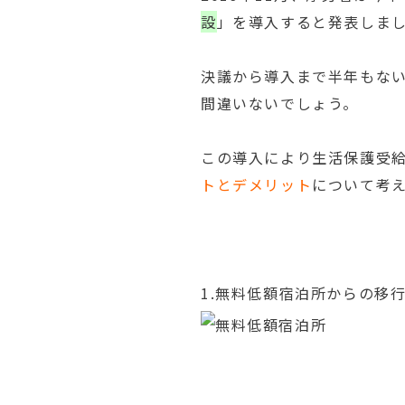
設
」を導入すると発表しま
決議から導入まで半年もな
間違いないでしょう。
この導入により生活保護受
トとデメリット
について考
1.無料低額宿泊所からの移