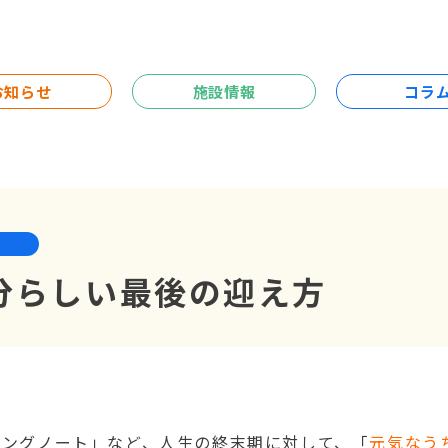
お知らせ
施設情報
コラ
分らしい最後の迎え方
ィングノート」など、
人生の終末期
に対して、「
元気なう