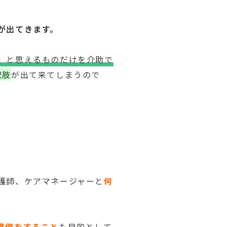
が出てきます。
」と思えるものだけを介助で
択肢
が出て来てしまうので
護師、ケアマネージャーと
何
準備をすること
も目的として