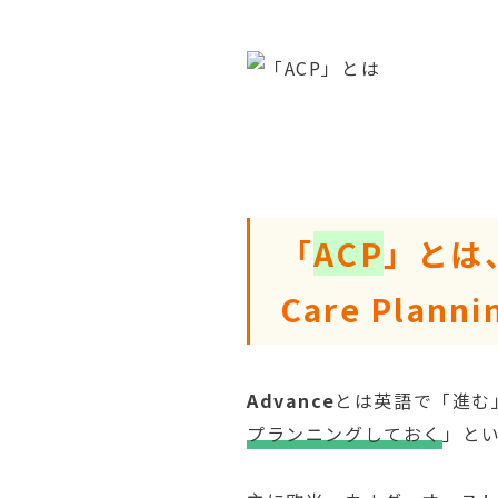
「
ACP
」とは
C
are
P
lan
Advance
とは英語で「進む
プランニングしておく
」と