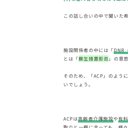
この話し合いの中で聞いた
施設関係者の中には「
DNR（
とは「
蘇生措置拒否
」の意
そのため、「ACP」のよう
いでしょう。
ACPは
高齢者介護施設
や
有
取りと一概に言っても、様々