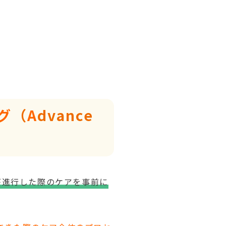
グ
（
A
dvance
が進行した際のケアを事前に