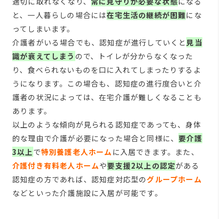
適切に取れなくなり、
常に見守りが必要な状態
になる
と、一人暮らしの場合には
在宅生活の継続が困難
にな
ってしまいます。
介護者がいる場合でも、認知症が進行していくと
見当
識が衰えてしまう
ので、トイレが分からなくなった
り、食べられないものを口に入れてしまったりするよ
うになります。この場合も、認知症の進行度合いと介
護者の状況によっては、在宅介護が難しくなることも
あります。
以上のような傾向が見られる認知症であっても、身体
的な理由で介護が必要になった場合と同様に、
要介護
3以上
で
特別養護老人ホーム
に入居できます。また、
介護付き有料老人ホーム
や
要支援2以上の認定
がある
認知症の方であれば、認知症対応型の
グループホーム
などといった介護施設に入居が可能です。