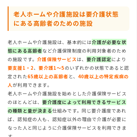
老人ホームや介護施設は要介護状態
にある高齢者のための施設
老人ホームや介護施設は、基本的には
介護が必要な状
態にある高齢者
など介護保険制度の利用対象者のため
の施設です。
介護保険サービス
は、
要介護認定
により
要支援1・2
、
要介護1～5
のいずれかの状態であると認
定された
65歳以上の高齢者
と、
40歳以上の特定疾病の
人
が利用できます。
老人ホームや介護施設を始めとした介護保険サービス
のほとんどは、
要介護度によって利用できるサービス
の種類と量が決まる
仕組みです。同じ要介護度であれ
ば、認知症の人も、認知症以外の理由で介護が必要に
なった人と同じように介護保険サービスを利用できま
す。