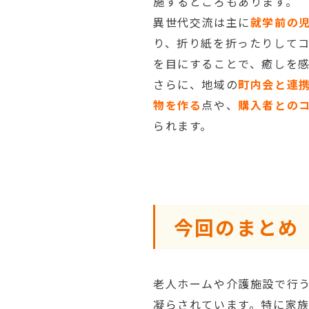
施するところもあります。
異世代交流は主に
就学前の
り、折り紙を折ったりして
を目にすることで、癒しを
さらに、地域の
町内会と連
物を作る
点や、
購入者との
られます。
今回のまとめ
老人ホームや介護施設で行
凝らされています。特に家