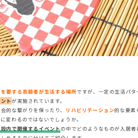
護を要する高齢者が生活する場所
ですが、一定の生活パタ
ベント
が実施されています。
社会的な繋がりを保ったり、
リハビリテーション
的な要素
のに変わるのではないでしょうか。
施設内で開催するイベント
の中でどのようなものが入居者
楽しめるものに分けてご紹介します。