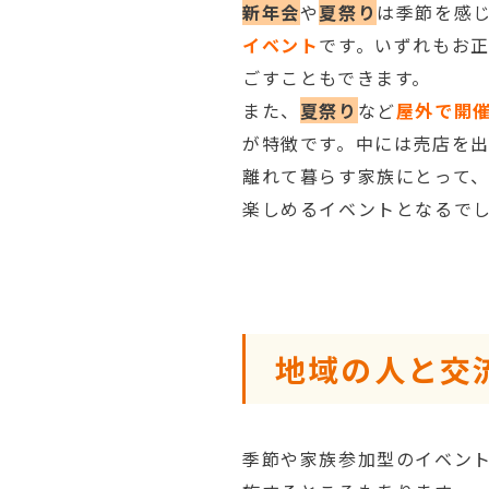
新年会
や
夏祭り
は季節を感
イベント
です。いずれもお
ごすこともできます。
また、
夏祭り
など
屋外で開
が特徴です。中には売店を
離れて暮らす家族にとって
楽しめるイベントとなるで
地域の人と交
季節や家族参加型のイベン