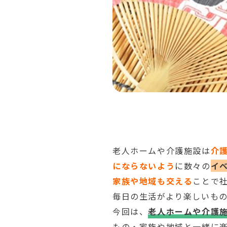
老人ホームや介護施設は
介
にならないよう
に数々の
イ
家族や地域も交える
ことで
毎日の生活がより楽しいも
今回は、
老人ホームや介護
もの・家族や地域と一緒に