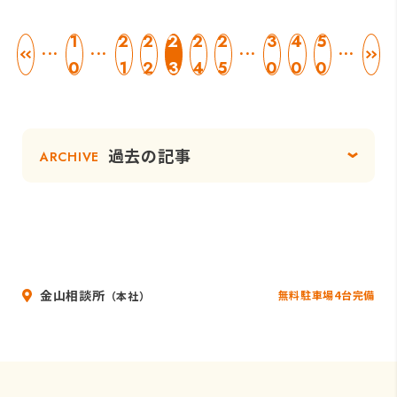
1
2
2
2
2
2
3
4
5
...
...
...
...
0
1
2
3
4
5
0
0
0
過去の記事
ARCHIVE
金山相談所
無料駐車場4台完備
（本社）