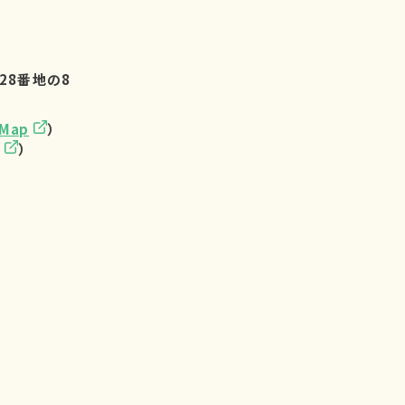
28番地の8
eMap
）
）