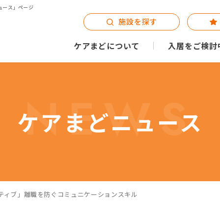
ュース」ページ
施設を探す
ケアまどについて
入居をご検討
NEWS
ケアまどニュース
サーティブ」離職を防ぐコミュニケーションスキル