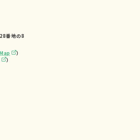
28番地の8
eMap
）
）