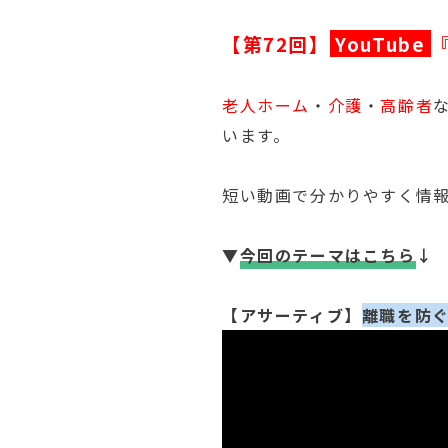
【第72回】
YouTube
老人ホーム
・
介護
・
高齢者
います。
短い動画で分かりやすく情
▼
今回のテーマはこちら
↓ 
【アサーティブ】
離職を防