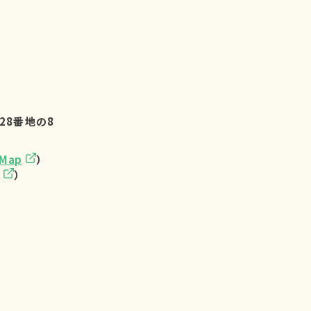
28番地の8
eMap
）
）