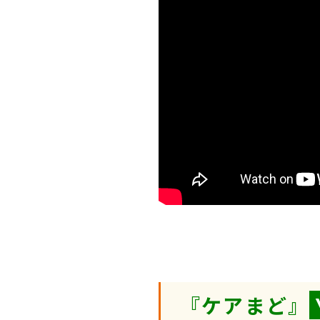
『ケアまど』