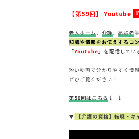
【第59回】 Youtube
老人ホーム
、
介護
、
高齢者
知識や情報をお伝えするコ
「
Youtube
」を配信してい
短い動画で分かりやすく情
ぜひご覧ください！
第59回はこちら
↓ ↓
▼
【介護の資格】転職・キ