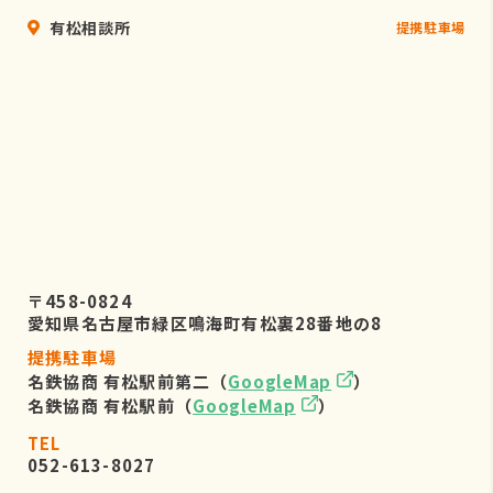
有松相談所
提携駐車場
〒458-0824
愛知県名古屋市緑区鳴海町有松裏28番地の8
提携駐車場
名鉄協商 有松駅前第二（
GoogleMap
）
名鉄協商 有松駅前（
GoogleMap
）
TEL
052-613-8027