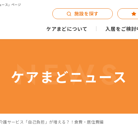
ュース」ページ
施設を探す
ケアまどについて
入居をご検討
NEWS
ケアまどニュース
0回 介護サービス「自己負担」が増える？！食費・居住費編