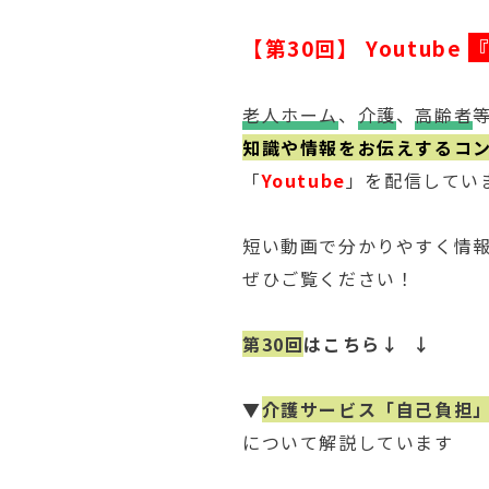
【第30回】 Youtube
老人ホーム
、
介護
、
高齢者
知識や情報をお伝えするコ
「
Youtube
」を配信してい
短い動画で分かりやすく情
ぜひご覧ください！
第30回
はこちら↓ ↓
▼
介護サービス「自己負担
について解説しています