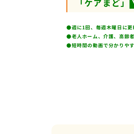
「ケアまど」
●週に1回、毎週木曜日に更
●
老人ホーム、介護、高齢
●短時間の動画で分かりや