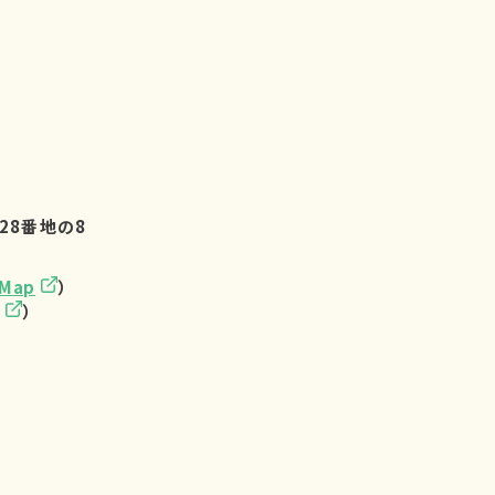
28番地の8
eMap
）
）