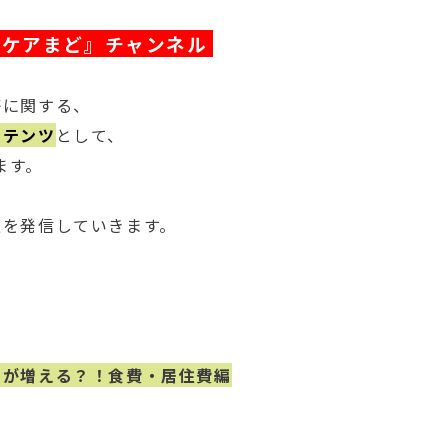
『ケアまど』チャンネル
等に関する、
ンテンツ
として、
ます。
報を発信していきます。
」が増える？！食費・居住費編