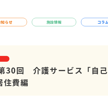
お知らせ
施設情報
コラ
e】第30回 介護サービス「自
居住費編