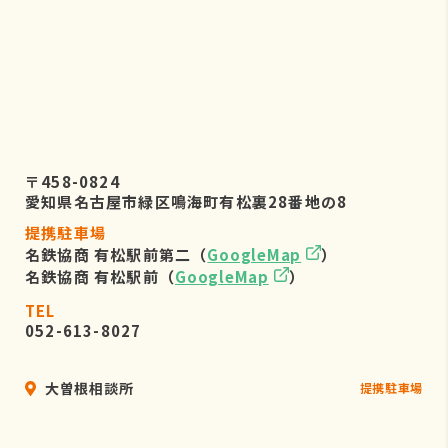
〒458-0824
愛知県名古屋市緑区鳴海町有松裏28番地の8
提携駐車場
名鉄協商 有松駅前第二（
GoogleMap
）
名鉄協商 有松駅前（
GoogleMap
）
TEL
052-613-8027
大曽根相談所
提携駐車場