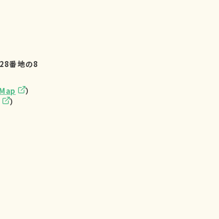
28番地の8
eMap
）
）