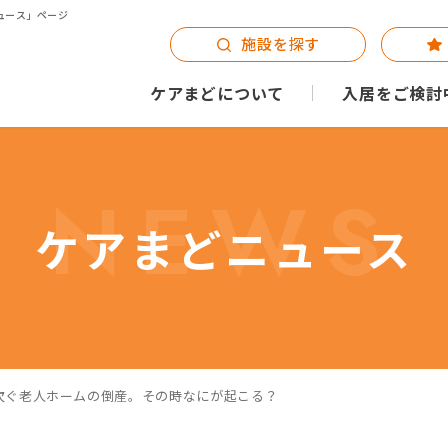
ュース」ページ
施設を探す
ケアまどについて
入居をご検討
NEWS
ケアまどニュース
回 相次ぐ老人ホームの倒産。その時なにが起こる？