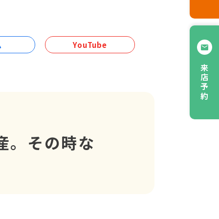
ム
YouTube
来店予約
倒産。その時な