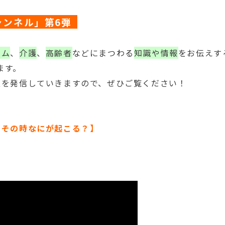
チャンネル」第6弾
ーム
、
介護
、
高齢者
などにまつわる
知識や情報
をお伝えす
ます。
報を発信していきますので、ぜひご覧ください！
。その時なにが起こる？
】