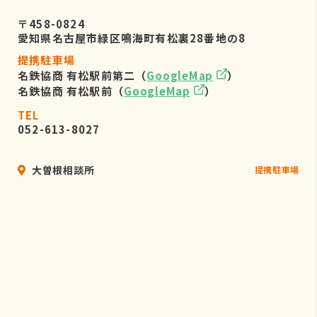
〒458-0824
愛知県名古屋市緑区鳴海町有松裏28番地の8
提携駐車場
名鉄協商 有松駅前第二（
GoogleMap
）
名鉄協商 有松駅前（
GoogleMap
）
TEL
052-613-8027
大曽根相談所
提携駐車場