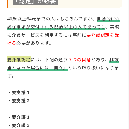
「認定」が必要
40歳以上64歳までの人はもちろんですが、
自動的に介
護保険証が交付される65歳以上の人であっても
、実際
に介護サービスを利用するには事前に
要介護認定を受
ける
必要があります。
要介護認定
には、下記の通り
７つの段階
があり、
非該
当となった場合には「自立」
という取り扱いになりま
す。
・要支援１
・要支援２
・要介護１
・要介護２