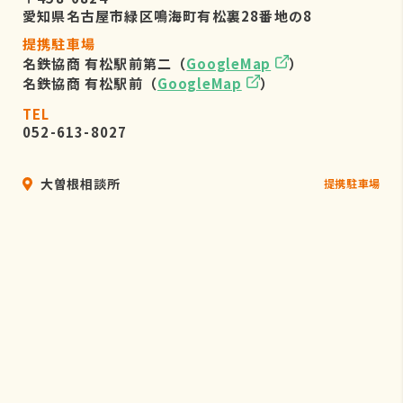
愛知県名古屋市緑区鳴海町有松裏28番地の8
提携駐車場
名鉄協商 有松駅前第二（
GoogleMap
）
名鉄協商 有松駅前（
GoogleMap
）
TEL
052-613-8027
大曽根相談所
提携駐車場