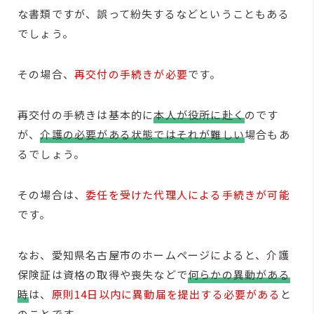
な書類ですが、誤って紛失するなどということもある
でしょう。
その場合、
再交付の手続きが必要
です。
再交付の手続きは基本的に
本人が役所に赴く
のです
が、
介護の必要がある状態ではそれが難しい
場合もあ
るでしょう。
その場合は、
委任を受けた代理人による手続きが可能
です。
なお、愛知県名古屋市のホームページによると、介護
保険証は資格の取得や喪失などで
何らかの異動がある
時
は、
原則14日以内に異動届を提出する必要がある
と
のことです。