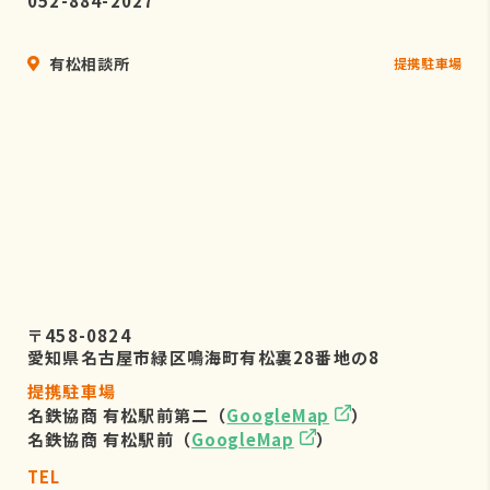
052-884-2027
有松相談所
提携駐車場
〒458-0824
愛知県名古屋市緑区鳴海町有松裏28番地の8
提携駐車場
名鉄協商 有松駅前第二（
GoogleMap
）
名鉄協商 有松駅前（
GoogleMap
）
TEL