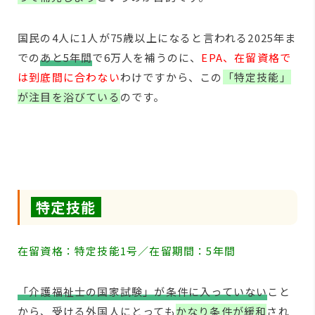
国民の4人に1人が75歳以上になると言われる2025年ま
での
あと5年間
で6万人を補うのに、
EPA、在留資格で
は到底間に合わない
わけですから、この
「特定技能」
が注目を浴びている
のです。
特定技能
在留資格：特定技能1号／在留期間：5年間
「介護福祉士の国家試験」が条件に入っていない
こと
から、受ける外国人にとっても
かなり条件が緩和
され