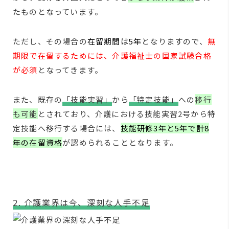
たものとなっています。
ただし、その場合の
在留期間は5年
となりますので、
無
期限で在留するためには、介護福祉士の国家試験合格
が必須
となってきます。
また、既存の
「技能実習」
から
「特定技能」
への
移行
も可能
とされており、介護における技能実習2号から特
定技能へ移行する場合には、
技能研修3年と5年で計8
年の在留資格
が認められることとなります。
2. 介護業界は今、深刻な人手不足