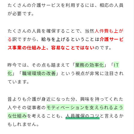
たくさんの介護サービスを利用するには、相応の人員
が必要です。
たくさんの人員を確保することで、当然
人件費も上が
る
訳ですから、
給与を上げるということは
介護サービ
ス事業の仕組み上、容易なことではない
のです。
昨今では、その点も踏まえて「
業務の効率化
」「
IT
化
」「
職場環境の改善
」という視点が非常に注目され
ています。
昔よりも介護が身近になった分、興味を持ってくれた
人やその従事者の
モティベーションを支えられるよう
な仕組み
を考えることも、
人員確保のコツ
と言えるか
もしれません。