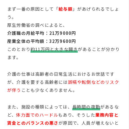
まず一番の原因として「
給与額
」があげられるでしょ
う。
厚生労働省の調べによると、
介護職の月給平均：21万9000円
産業全体の平均額：32万9600円
このとおり
約11万円と大きな開き
があることが分かり
ます。
介護の仕事は高齢者の日常生活におけるお世話です
が、介護を要する高齢者には
誤嚥や転倒などのリスク
が伴う
ことも少なくありません。
また、施設の種類によっては、
長時間の夜勤
があるな
ど、
体力面でのハードル
もあり、そうした
業務内容と
賃金とのバランスの悪さ
が原因で、人員が増えないと