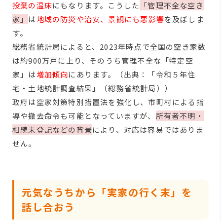
投棄の温床
にもなります。こうした
「管理不全な空き
家」
は
地域の防災や治安、景観にも悪影響
を及ぼしま
す。
総務省統計局によると、2023年時点で全国の空き家数
は約900万戸に上り、そのうち管理不全な「特定空
家」は
増加傾向
にあります。（出典：「令和５年住
宅・土地統計調査結果」（総務省統計局））
政府は空家対策特別措置法を強化し、市町村による指
導や撤去命令も可能となっていますが、
所有者不明・
相続未登記などの背景
により、対応は容易ではありま
せん。
元気なうちから「実家の行く末」を
話し合おう