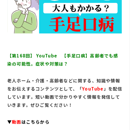
【第168
回】 YouTube 【手足口病】高齢者でも感
染の可能性。症状や対策は？
老人ホー
ム・介護
・高齢者
などに関
する、知
識や情報
をお伝え
するコン
テンツと
して、「
YouT
ube
」
を配信
し
ています
。短い動画
で分かり
やすく情
報を発信
して
いき
ます。ぜ
ひご覧く
ださい！
▼
動画
は
こちらから