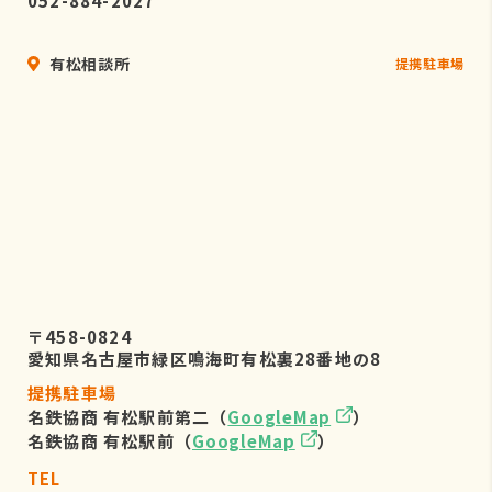
052-884-2027
有松相談所
提携駐車場
〒458-0824
愛知県名古屋市緑区鳴海町有松裏28番地の8
提携駐車場
名鉄協商 有松駅前第二（
GoogleMap
）
名鉄協商 有松駅前（
GoogleMap
）
TEL