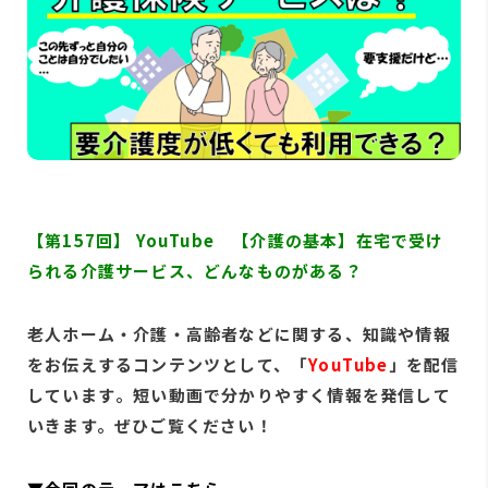
【第157
回】 YouTube 【介護の基本】在宅で受け
られる介護サービス、どんなものがある？
老人ホー
ム・介護
・高齢者
などに関
する、知
識や情報
をお伝え
するコン
テンツと
して、「
YouT
ube
」
を配信
し
ています
。短い動画
で分かり
やすく情
報を発信
して
いき
ます。ぜ
ひご覧く
ださい！