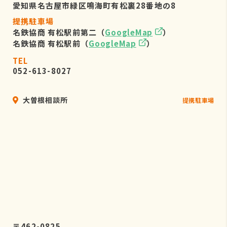
愛知県名古屋市緑区鳴海町有松裏28番地の8
提携駐車場
名鉄協商 有松駅前第二（
GoogleMap
）
名鉄協商 有松駅前（
GoogleMap
）
TEL
052-613-8027
大曽根相談所
提携駐車場
〒462-0825