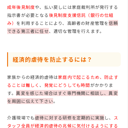
成年後見制度
や、払い戻しには家庭裁判所が発行する
指示書が必要となる
後見制度支援信託（銀行の仕組
み）
を利用することにより、高齢者の財産管理を
信頼
できる第三者に任せ
、適切な管理を行えます。
経済的虐待を防止するには？
家族からの経済的虐待は
家庭内で起こるため、防止す
ることは難しく
、
発覚にどうしても時間
がかかりま
す。
異変を感じた場合はすぐ専門機関に相談し、異変
を周囲に伝えて下さい
。
介護現場でも
虐待に対する研修を定期的に実施
し、
ス
タッフ全員が経済的虐待の兆候に気付けるようにする