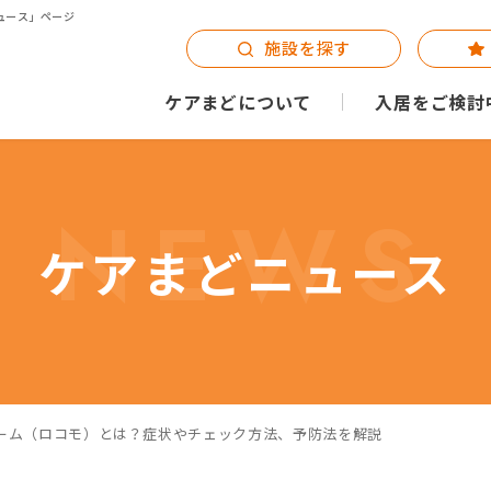
ュース」ページ
施設を探す
ケアまどについて
入居をご検討
NEWS
ケアまどニュース
ーム（ロコモ）とは？症状やチェック方法、予防法を解説