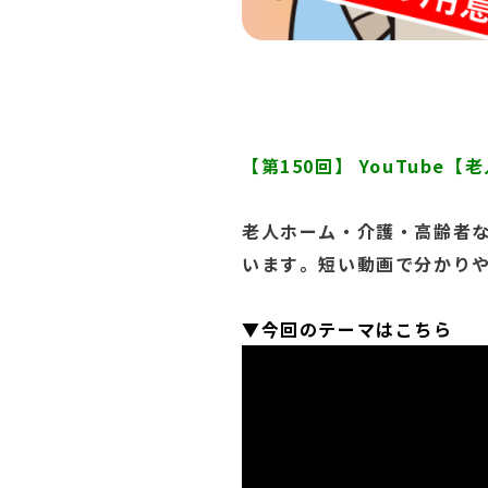
【第150
回】 YouTube
老人ホー
ム・介護
・高齢者
います
。短い動画
で分かり
▼今回の
テーマは
こちら