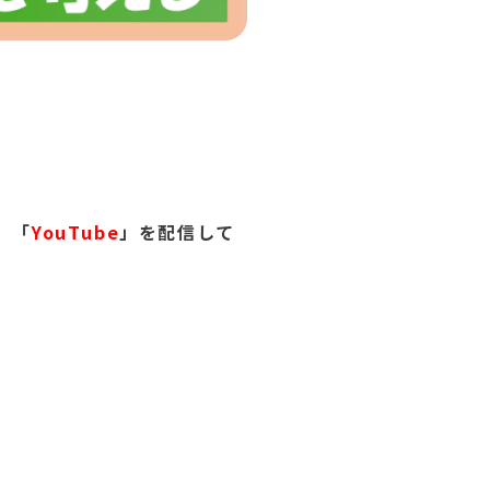
、「
YouT
ube
」
を配信し
て