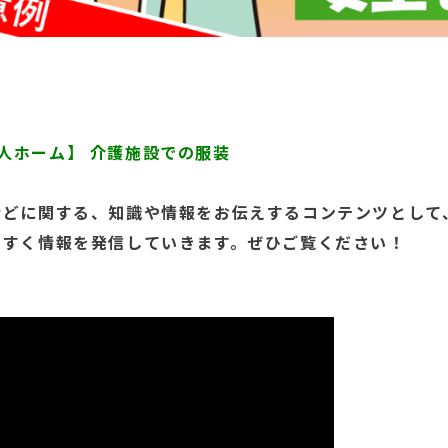
【老人ホーム】 介護施設での服装
などに関
する、知
識や情報
をお伝え
するコン
テンツと
して
やすく情
報を発信
していき
ます。ぜ
ひご覧く
ださい！