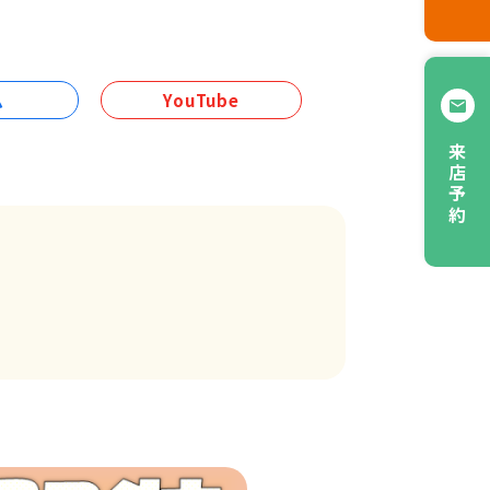
ム
YouTube
来店予約
装