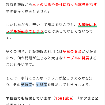
数ある施設から
本人の状態や条件にあった施設を探す
のは容易ではありません。
しかしながら、苦労して施設を選んでも、
入居後にト
ラブルが起きてしまう
ことは決して珍しくないので
す。
多くの場合、介護施設の利用には
多額のお金
がかかる
ため、何か問題が生じると大きな
トラブルに発展
する
ことも多いです。
そこで、事前にどんなトラブルが起こりえるかを知
り、その
予防策
や
対処策
を確認しておきましょう。
▼動画でも解説しています【
YouTube
】「ケアまど公
式チャンネル」