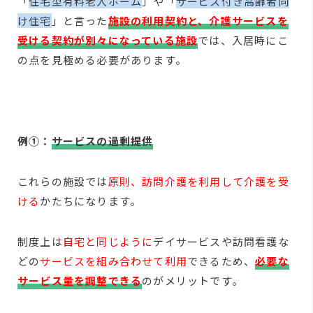
「
住宅型有料老人ホーム
」や「
サービス付き高齢者向
け住宅
」と言った
施設の利用契約と、介護サービスを
受ける契約が別々になっている施設
では、入居時にこ
の点を見極める必要があります。
例①：
サービスの過剰提供
これらの施設では
原則、訪問介護を利用して介護を受
ける
かたちになります。
制度上は
自宅と同じように
デイサービスや訪問看護な
どの
サービスを組み合わせて利用
できるため、
必要な
サービス量を調整できる
のがメリットです。