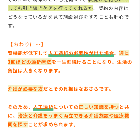
しても引き続きケアを行ってくれるか
、契約の内容は
どうなっているかを見て施設選びをすることも肝心で
す。
【おわりに…】
腎機能が低下して
人工透析の必要性が出た場合
、
週に
3回ほどの透析療法
を一生涯続けることになり、生活の
負担は大きくなります。
介護が必要な方
だとその負担はなおさらです。
そのため、
人工透析
についての
正しい知識を持つ
と共
に、
治療と介護をうまく両立できる介護施設や医療機
関を探す
ことが求められます。