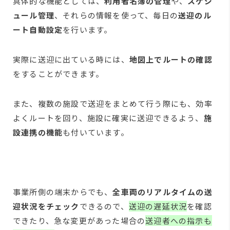
具体的な機能としては、
利用者名簿の管理
や、
スケジ
ュール管理
、それらの情報を使って、毎日の
送迎のル
ート自動設定
を行います。
実際に送迎に出ている時には、
地図上でルートの確認
をすることができます。
また、複数の施設で送迎をまとめて行う際にも、効率
よくルートを回り、施設に確実に送迎できるよう、
施
設連携の機能
も付いています。
事業所側の端末からでも、
全車両のリアルタイムの送
迎状況をチェック
できるので、
送迎の遅延状況
を確認
できたり、急な変更があった場合の
送迎者への指示も