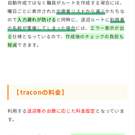
自動作成ではなく職員がルートを作成する場合には、
曜日ごとに表示された
出席者リストから選ぶ
かたちな
ので
入力漏れが防げる
と同時に、送迎ルートに
利用者
の名前が重複してしまった場合
には、
エラー表示が出
る
仕様となっているので、
作成後のチェックの負担も
軽減
できます。
【traconの料金】
利用する
送迎車の台数に応じた料金設定
となっていま
す。