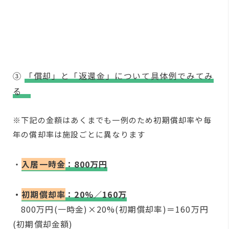
③
「償却」と「返還金」について具体例でみてみ
る
※下記の金額はあくまでも一例のため初期償却率や毎
年の償却率は施設ごとに異なります
・
入居一時金
：800万円
・
初期償却率
：20%／160万
800万円(一時金)×20%(初期償却率)＝160万円
(初期償却金額)