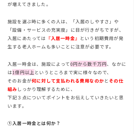
が増えてきました。
施設を選ぶ時に多くの人は、「入居のしやすさ」や
「設備・サービスの充実度」に目が行きがちですが、
入居にあたっては
『
入居一時金』
という初期費用が発
生する老人ホームも多いことに注意が必要です。
入居一時金は、施設によって
0円から数千万円
、なかに
は
1億円以上
というところまで実に様々なので、
そのお金が
何に対して支払われる費用なのか
と
その仕
組み
しっかり理解するために、
下記３点についてポイントをお伝えしていきたいと思
います。
①
入居一時金とは何か？