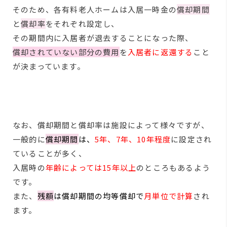
そのため、各有料老人ホームは入居一時金の
償却期間
と
償却率
をそれぞれ設定し、
その期間内に入居者が退去することになった際、
償却されていない部分の費用
を
入居者に返還する
こと
が決まっています。
なお、償却期間と償却率は施設によって様々ですが、
一般的に
償却期間
は、
5年、7年、10年程度
に設定され
ていることが多く、
入居時の
年齢によっては15年以上
のところもあるよう
です。
また、
残額
は償却期間の均等償却で
月単位で計算
され
ます。