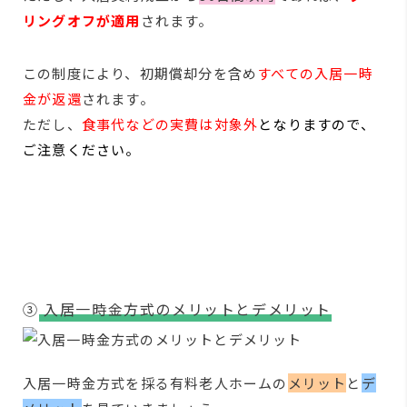
リングオフが適用
されます。
この制度により、初期償却分を含め
すべての⼊居⼀時
⾦が返還
されます。
ただし、
食事代などの実費は対象外
となりますので、
ご注意ください
。
③
入居一時金方式のメリットとデメリット
入居一時金方式を採る有料老人ホームの
メリット
と
デ