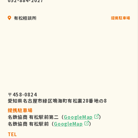
052-884-2027
有松相談所
提携駐車場
〒458-0824
愛知県名古屋市緑区鳴海町有松裏28番地の8
提携駐車場
名鉄協商 有松駅前第二（
GoogleMap
）
名鉄協商 有松駅前（
GoogleMap
）
TEL