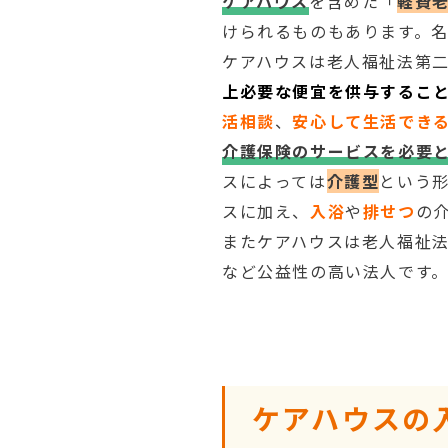
ケアハウス
を含めた「
軽費
けられるものもあります。
ケアハウスは老人福祉法第
上必要な便宜を供与するこ
活相談
、
安心して生活でき
介護保険のサービスを必要
スによっては
介護型
という
スに加え、
入浴
や
排せつ
の
またケアハウスは老人福祉
など公益性の高い法人です
ケアハウスの