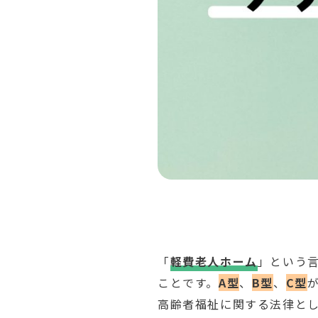
「
軽費老人ホーム
」という
ことです。
A型
、
B型
、
C型
高齢者福祉に関する法律と