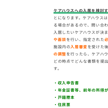
ケアハウスへの入居を検討
とになります。ケアハウス
る場合があるので、問い合
入居したいケアハウスが決
や面談
を行い、指定された
施設内の
入居審査
を受けた
の調整
を行ったら、ケアハ
どの時点でどんな書類を提
す。
・収入申告書
・年金証書等、前年の所得
・戸籍謄本
・住民票