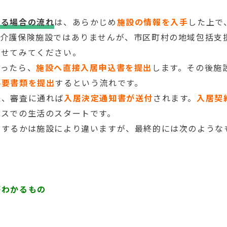
する場合の流れ
は、あらかじめ
施設の情報を入手
した上で
は介護保険施設ではありませんが、市区町村の地域包括支
わせてみてください。
まったら、
施設へ直接入居申込書を提出
します。その後施
必要書類を提出
するという流れです。
後、審査に通れば
入居決定通知書が送付
されます。
入居契
ウスでの生活のスタートです。
出するかは施設により違いますが、最終的には次のような
がわかるもの