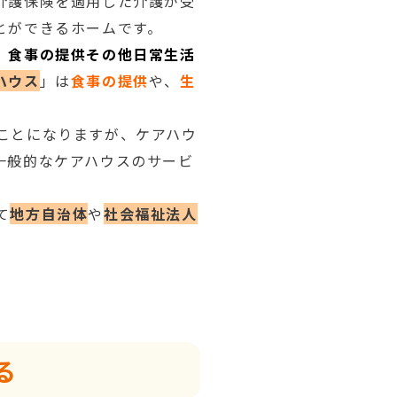
介護保険を適用した介護が受
とができるホームです。
、食事の提供その他日常生活
ハウス
」は
食事の提供
や、
生
ことになりますが、ケアハウ
一般的なケアハウスのサービ
て
地方自治体
や
社会福祉法人
る