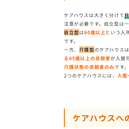
ケアハウスは大きく分けて
注意が必要です。自立型は
自立型
は
60歳以上
という入
です。
一方、
介護型
のケアハウス
る65歳以上の高齢者
が入居
介護状態の高齢者のみ
です
2つのケアハウスには、
入居
ケアハウスへ