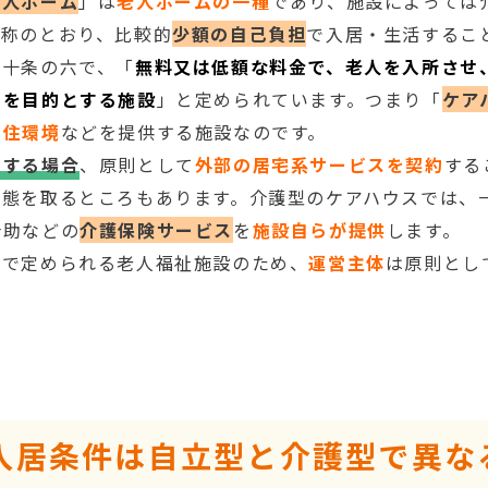
老人ホーム
」は
老人ホームの一種
であり、施設によっては
名称のとおり、比較的
少額の自己負担
で入居・生活するこ
二十条の六で、「
無料又は低額な料金で、老人を入所させ
とを目的とする施設
」と定められています。つまり「
ケア
る住環境
などを提供する施設なのです。
とする場合
、原則として
外部の居宅系サービスを契約
する
形態を取るところもあります。介護型のケアハウスでは、
介助などの
介護保険サービス
を
施設自らが提供
します。
法で定められる老人福祉施設のため、
運営主体
は原則とし
。
入居条件は自立型と介護型で異な