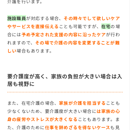
介護を行います。
施設職員
が対応する場合、
その時々でして欲しいケア
やサービスを直接伝える
ことも可能ですが、
在宅
の場
合には
予め予定された支援の内容に沿ったケア
が行わ
れますので、
その場で介護の内容を変更することが難
しい
場合もあります。
要介護度が高く、家族の負担が大きい場合は入
居も視野に
また、在宅介護の場合、
家族が介護を担当する
ことも
少なくないため、要介護度が大きい場合に
は家族の心
身の疲労やストレスが大きくなる
こともあります。ま
た、介護のために
仕事を辞めざるを得ないケース
も見