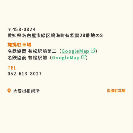
〒458-0824
愛知県名古屋市緑区鳴海町有松裏28番地の8
提携駐車場
名鉄協商 有松駅前第二（
GoogleMap
）
名鉄協商 有松駅前（
GoogleMap
）
TEL
052-613-8027
大曽根相談所
提携駐車場