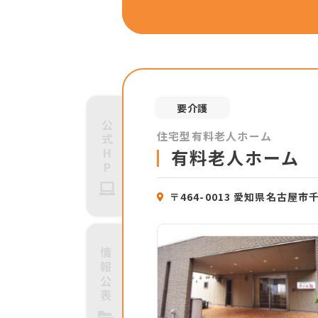
要介護
公
住宅型有料老人ホーム
式
H
有料老人ホーム 
P
〒464-0013 愛知県名古屋市
情
報
公
表