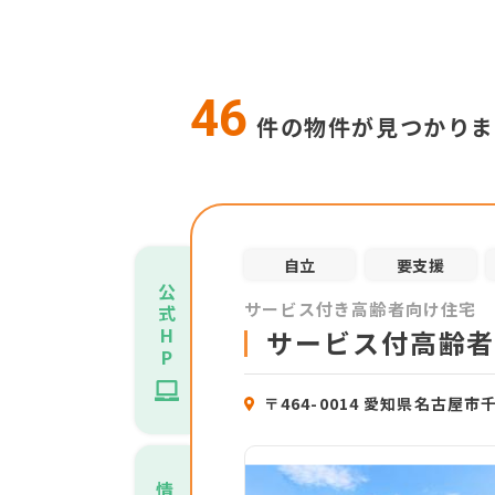
46
件の物件が見つかり
自立
要支援
公
サービス付き高齢者向け住宅
式
H
サービス付高齢者
P
〒464-0014 愛知県名古屋市
情