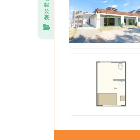
報
公
表