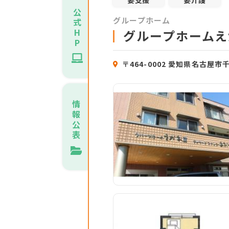
要支援
要介護
公
グループホーム
式
H
グループホームえ
P
〒464-0002 愛知県名古
情
報
公
表