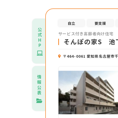
自立
要支援
公
サービス付き高齢者向け住宅
式
H
そんぽの家S 池
P
〒464-0061 愛知県名古屋市千
情
報
公
表