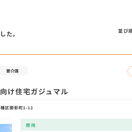
並び
ました。
要介護
向け住宅ガジュマル
千種区御影町1-12
費用