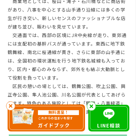
商業地としては、桜山・滝子・石川橋などに商店街
があり、八事を中心とする山手通り沿線には多くの学
生が行き交い、新しいセンスのファッショナブルな店
が建ち並び、賑わいを見せています。
交通面では、西部の区境にJR中央線が走り、東郊通
には支配初の基幹バスが通っています。東西に地下鉄
鶴舞線、南北に桜通線が貫き、さらに東部の山手通に
は、全国初の環状運転を行う地下鉄名城線も入ってお
り、区内・都心のみならず、郊外をも結ぶ大動脈とし
て役割を負っています。
区民の憩いの場としては、鶴舞公園、吹上公園、興
正寺公園、隼人池公園、川名公園が代表としてあげら
れます。特色のある施設としては「鶴舞・八事緑道」
があり、都会のオアシスになっています。
無料進呈！
これからの住まいを探す
ガイドブック
LINE相談