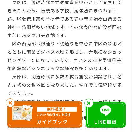
東区は、藩政時代の武家屋敷を中心として発展して
きたことから、伝統ある学校、尾張藩にまつわる旧
跡、尾張徳川家の菩提寺である建中寺を始め由緒ある
神社・仏閣が多い地域です。その代表的な施設が区の
東部にある徳川美術館です。
区の西南部は錦通り・桜通りを中心に中区の栄地区
とともに商業ビジネス地域を形成し、大規模なショッ
ピングゾーンになっています。オアシス21や愛知県芸
術劇場などシンボリックな施設も多くあります。
東部は、明治時代に多数の教育施設が開設され、名
古屋初の文教地区となりました。現在でも伝統校が多
くあります。
中央部はおおむね閑静な住宅街ですが、白壁町や主
無料進呈！
税町、橦木町周辺は、明治以降の近代的な洋風建築が
これからの住まいを探す
集まり、市の街並み保存地区にも指定されています。
ガイドブック
LINE相談
大正11建造の旧名古屋高等裁判所庁舎は荘厳な偉容が