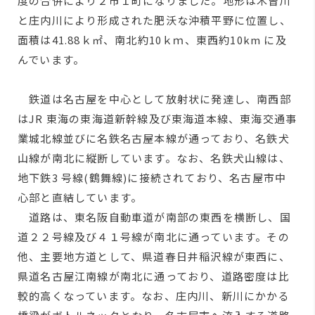
度の合併により２市１町になりました。地形は木曽川
と庄内川により形成された肥沃な沖積平野に位置し、
面積は41.88ｋ㎡、南北約10ｋｍ、東西約10km に及
んでいます。
鉄道は名古屋を中心として放射状に発達し、南西部
はJR 東海の東海道新幹線及び東海道本線、東海交通事
業城北線並びに名鉄名古屋本線が通っており、名鉄犬
山線が南北に縦断しています。なお、名鉄犬山線は、
地下鉄3 号線(鶴舞線)に接続されており、名古屋市中
心部と直結しています。
道路は、東名阪自動車道が南部の東西を横断し、国
道２２号線及び４１号線が南北に通っています。その
他、主要地方道として、県道春日井稲沢線が東西に、
県道名古屋江南線が南北に通っており、道路密度は比
較的高くなっています。なお、庄内川、新川にかかる