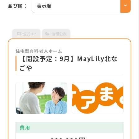
並び順：
公式HP
情報公表
住宅型有料老人ホーム
【開設予定：9月】MayLily北な
ごや
費用