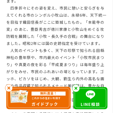
ます。
四季折々にその姿を変え、市民に憩いと安らぎを与
えてくれる市のシンボル小牧山は、永禄6年、天下統一
を目指す織田信長がここに築城したもの。「本能寺の
変」のあと、豊臣秀吉が徳川家康と小牧山をめぐる攻
防戦を展開した「小牧・長久手の合戦」の舞台になり
ました。昭和2年には国の史跡指定を受けています。
人気のイベントも多く、天下の珍祭で知られる田縣
神社の豊年祭や、市内最大のイベント「小牧市民まつ
り」や真夏の夜を彩る「平成夏まつり」は毎年盛り上
がりをみせ、市民のふれあいの場となっています。ゴ
ッホ、ピカソをはじめ、大観、劉生ら内外の高名な画
家の作品収蔵で知られるメナ－ド美術館は、豊かな自
然と落ち着いた雰囲気の中で、じっくりと美術作品を
無料進呈！
これからの住まいを探す
鑑賞することができ、多くの市民が日常を離れて心豊
ガイドブック
LINE相談
かなひとときを求めて来館しています。