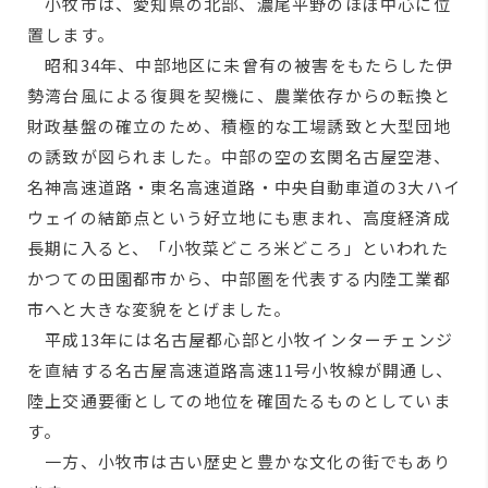
小牧市は、愛知県の北部、濃尾平野のほぼ中心に位
置します。
昭和34年、中部地区に未曾有の被害をもたらした伊
勢湾台風による復興を契機に、農業依存からの転換と
財政基盤の確立のため、積極的な工場誘致と大型団地
の誘致が図られました。中部の空の玄関名古屋空港、
名神高速道路・東名高速道路・中央自動車道の3大ハイ
ウェイの結節点という好立地にも恵まれ、高度経済成
長期に入ると、「小牧菜どころ米どころ」といわれた
かつての田園都市から、中部圏を代表する内陸工業都
市へと大きな変貌をとげました。
平成13年には名古屋都心部と小牧インターチェンジ
を直結する名古屋高速道路高速11号小牧線が開通し、
陸上交通要衝としての地位を確固たるものとしていま
す。
一方、小牧市は古い歴史と豊かな文化の街でもあり