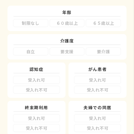
年齢
制限なし
６０歳以上
６５歳以上
介護度
自立
要支援
要介護
認知症
がん患者
受入れ可
受入れ可
受入れ不可
受入れ不可
終末期利用
夫婦での同居
受入れ可
受入れ可
受入れ不可
受入れ不可