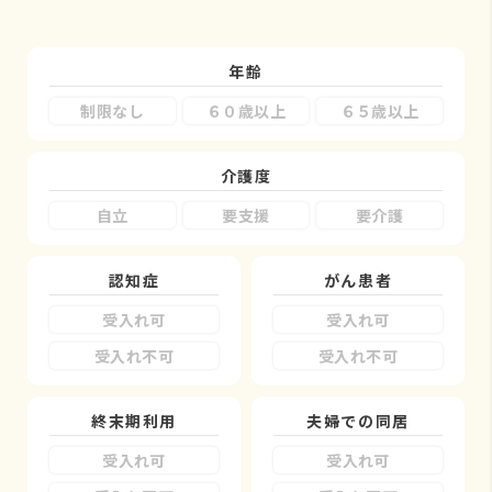
年齢
制限なし
６０歳以上
６５歳以上
介護度
自立
要支援
要介護
認知症
がん患者
受入れ可
受入れ可
受入れ不可
受入れ不可
終末期利用
夫婦での同居
受入れ可
受入れ可