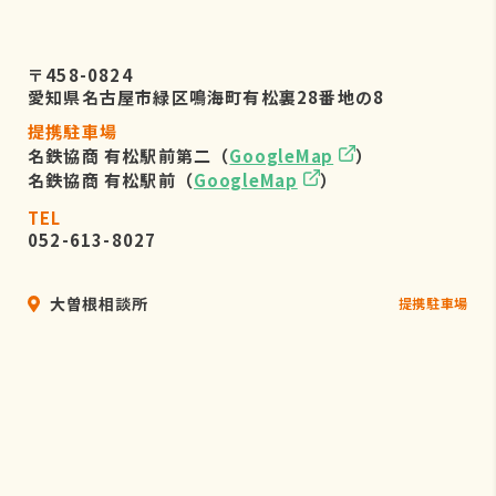
〒458-0824
愛知県名古屋市緑区鳴海町有松裏28番地の8
提携駐車場
名鉄協商 有松駅前第二（
GoogleMap
）
名鉄協商 有松駅前（
GoogleMap
）
TEL
052-613-8027
大曽根相談所
提携駐車場