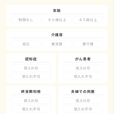
年齢
制限なし
６０歳以上
６５歳以上
介護度
自立
要支援
要介護
認知症
がん患者
受入れ可
受入れ可
受入れ不可
受入れ不可
終末期利用
夫婦での同居
受入れ可
受入れ可
受入れ不可
受入れ不可